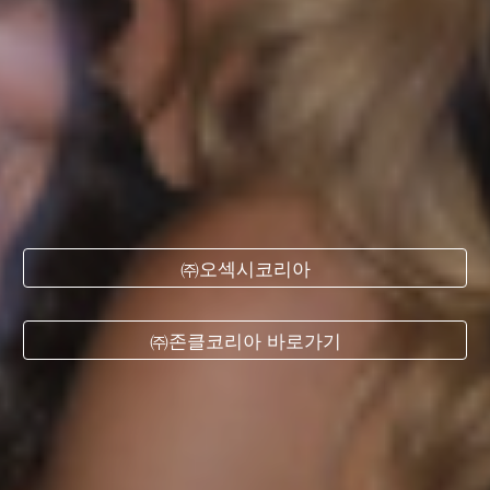
㈜오섹시코리아
㈜존클코리아 바로가기